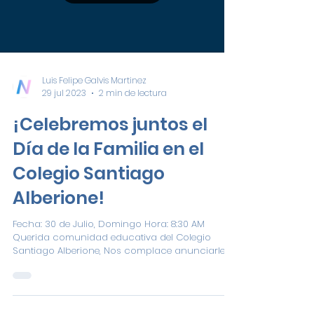
Luis Felipe Galvis Martinez
29 jul 2023
2 min de lectura
¡Celebremos juntos el
Día de la Familia en el
Colegio Santiago
Alberione!
Fecha: 30 de Julio, Domingo Hora: 8:30 AM
Querida comunidad educativa del Colegio
Santiago Alberione, Nos complace anunciarles
que se...